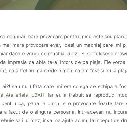
r ca cea mai mare provocare pentru mine este sculptarea 
a mai mare provocare ever, desi un machiaj care imi pl
chiar daca e vorba de machiaj de zi. Si se folosesc brow
i da impresia ca abia te-ai intors de pe plaja. Fie vorb
t, ca altfel nu ma crede nimeni ca am fost si eu la plaj
 ai?! sau nu ) fata care imi era colega de echipa a fo
 la
Atelieriele ILBAH
, iar eu a trebuit sa reproduc int
i, pentru ca, pana la urma, e o provocare foarte ta
ara facut de o singura persoana. Intr-adevar, nu incuraj
ebuie sa il urmez, insa ma ajuta acum, la inceput de d