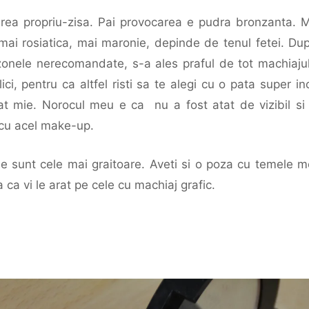
rea propriu-zisa. Pai provocarea e pudra bronzanta. M
 mai rosiatica, mai maronie, depinde de tenul fetei. Du
n zonele nerecomandate, s-a ales praful de tot machiajul
ci, pentru ca altfel risti sa te alegi cu o pata super i
at mie. Norocul meu e ca nu a fost atat de vizibil si 
 cu acel make-up.
 ele sunt cele mai graitoare. Aveti si o poza cu temele
ca vi le arat pe cele cu machiaj grafic.