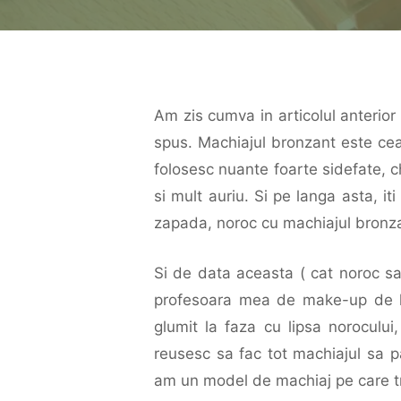
Am zis cumva in articolul anterio
spus. Machiajul bronzant este ce
folosesc nuante foarte sidefate, 
si mult auriu. Si pe langa asta, it
zapada, noroc cu machiajul bronzan
Si de data aceasta ( cat noroc sa
profesoara mea de make-up de
glumit la faza cu lipsa noroculu
reusesc sa fac tot machiajul sa p
am un model de machiaj pe care tr