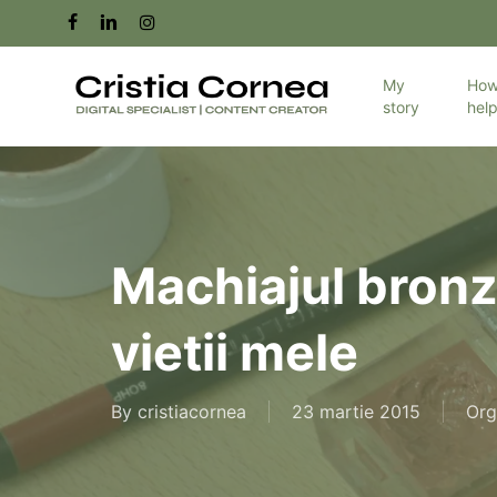
Skip
facebook
linkedin
instagram
to
main
My
How
story
hel
content
Machiajul bronz
vietii mele
By
cristiacornea
23 martie 2015
Org