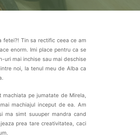
fetei?! Tin sa rectific ceea ce am
ace enorm. Imi place pentru ca se
n-uri mai inchise sau mai deschise
a intre noi, la tenul meu de Alba ca
a.
st machiata pe jumatate de Mirela,
ocmai machiajul inceput de ea. Am
re si ma simt suuuper mandra cand
eaza prea tare creativitatea, caci
rum.