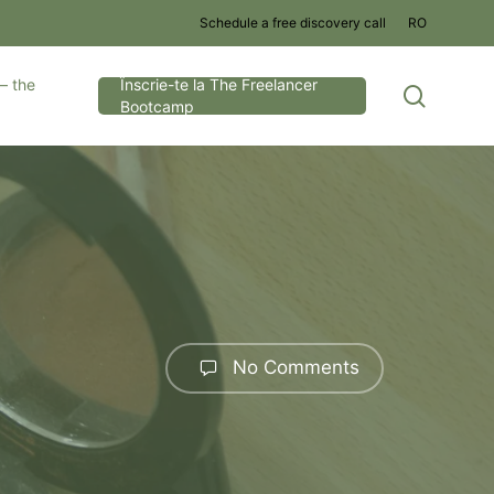
Schedule a free discovery call
RO
– the
Înscrie-te la The Freelancer
search
Bootcamp
No Comments