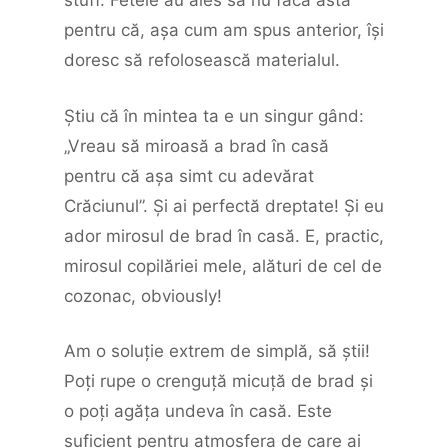
stuff. Fetele au ales să nu facă asta
pentru că, aşa cum am spus anterior, îşi
doresc să refolosească materialul.
Ştiu că în mintea ta e un singur gând:
„Vreau să miroasă a brad în casă
pentru că aşa simt cu adevărat
Crăciunul”. Şi ai perfectă dreptate! Şi eu
ador mirosul de brad în casă. E, practic,
mirosul copilăriei mele, alături de cel de
cozonac, obviously!
Am o soluţie extrem de simplă, să ştii!
Poţi rupe o crenguţă micuţă de brad şi
o poţi agăţa undeva în casă. Este
suficient pentru atmosfera de care ai