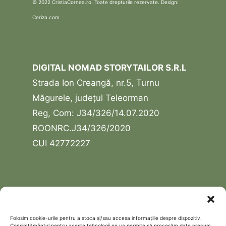
© 2022 CristiaCornea.ro. Toate drepturile rezervate. Design:
Ceriza.com
DIGITAL NOMAD STORYTAILOR S.R.L
Strada Ion Creangă, nr.5, Turnu
Măgurele, județul Teleorman
Reg, Com: J34/326/14.07.2020
ROONRC.J34/326/2020
CUI 42772227
USEFUL LINKS
Contact
Folosim cookie-urile pentru a stoca și/sau accesa informațiile despre dispozitiv.
Consimțământul pentru aceste tehnologii ne va permite să procesăm date precum