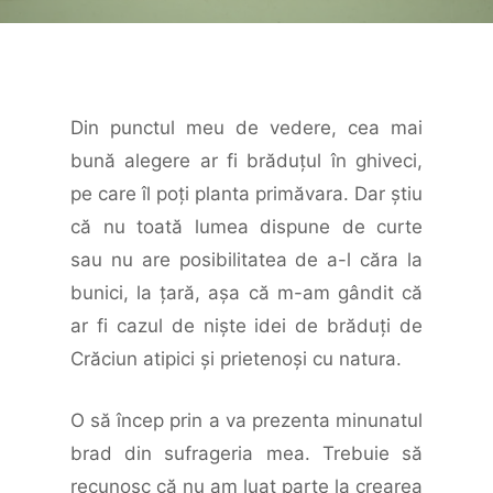
Din punctul meu de vedere, cea mai
bună alegere ar fi brăduţul în ghiveci,
pe care îl poţi planta primăvara. Dar ştiu
că nu toată lumea dispune de curte
sau nu are posibilitatea de a-l căra la
bunici, la ţară, aşa că m-am gândit că
ar fi cazul de nişte idei de brăduţi de
Crăciun atipici şi prietenoşi cu natura.
O să încep prin a va prezenta minunatul
brad din sufrageria mea. Trebuie să
recunosc că nu am luat parte la crearea