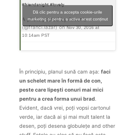
#friendsnight #lovely
Dă clic pentru a accepta cookie-urile
A photo posted by Antonia
marketing și pentru a activa acest conținut
(@franci.lazar) on
Nov 30, 2016 at
10:14am PST
În principiu, planul sună cam aşa:
faci
un schelet mare în formă de con,
peste care lipeşti conuri mai mici
pentru a crea forma unui brad
.
Evident, dacă vrei, poţi vopsi cartonul
verde, iar dacă ai şi mai mult talent la
desen, poţi desena globuleţe and other