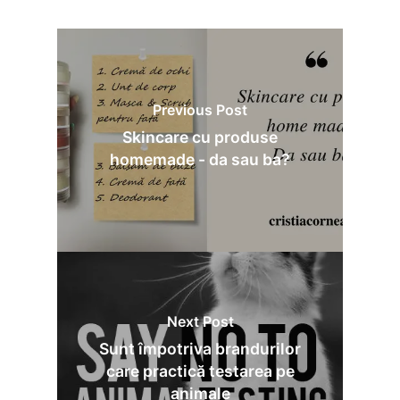
Previous Post
Skincare cu produse
homemade - da sau ba?
Next Post
Sunt împotriva brandurilor
care practică testarea pe
animale