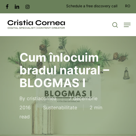
Skip
Schedule a free discovery call
RO
facebook
linkedin
instagram
to
Men
main
search
content
Cum înlocuim
bradul natural –
BLOGMAS I
By
cristiacornea
7 decembrie
2016
Sustenabilitate
2 min
read