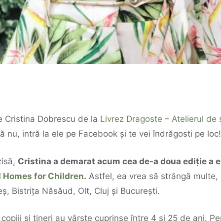
e Cristina Dobrescu de la
Livrez Dragoste – Atelierul de s
ă nu, intră la ele pe Facebook și te vei îndrăgosti pe loc!
zisă,
Cristina a demarat acum cea de-a doua ediție a e
 Homes for Children
.
Astfel, ea vrea să strângă multe,
, Bistrița Năsăud, Olt, Cluj și București.
opiii și tineri au vârste cuprinse între 4 și 25 de ani. P