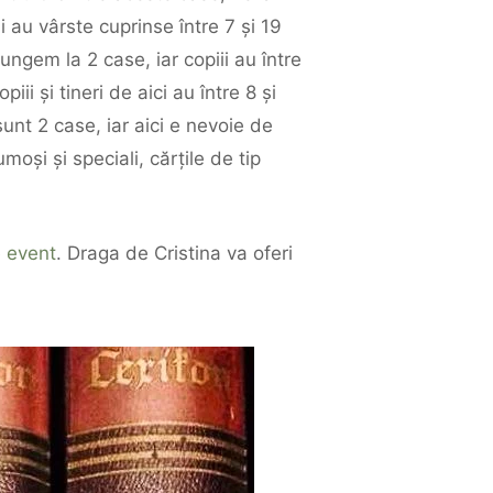
i au vârste cuprinse între 7 și 19
jungem la 2 case, iar copiii au între
ii și tineri de aici au între 8 și
 sunt 2 case, iar aici e nevoie de
moși și speciali, cărțile de tip
 event
. Draga de Cristina va oferi