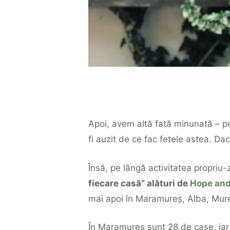
Apoi, avem altă fată minunată – p
fi auzit de ce fac fetele astea. Dac
Însă, pe lângă activitatea propriu-
fiecare casă” alături de
Hope and
mai apoi în Maramureș, Alba, Mureș
În M
aramureș sunt 28 de case, iar c