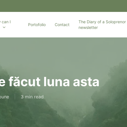
 can I
The Diary of a Soloprenor 
Portofolio
Contact
p
newsletter
e făcut luna asta
bune
3 min read