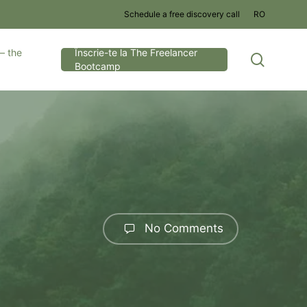
Schedule a free discovery call
RO
– the
Înscrie-te la The Freelancer
search
Bootcamp
No Comments