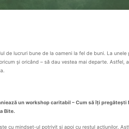
ul de lucruri bune de la oameni la fel de buni. La unele p
 oricum și oricând – să dau vestea mai departe. Astfel, 
a.
aniează un workshop caritabil – Cum să îți pregătești
la Bite.
te cu mindset-ul potrivit și apoi cu restul acțiunilor. As