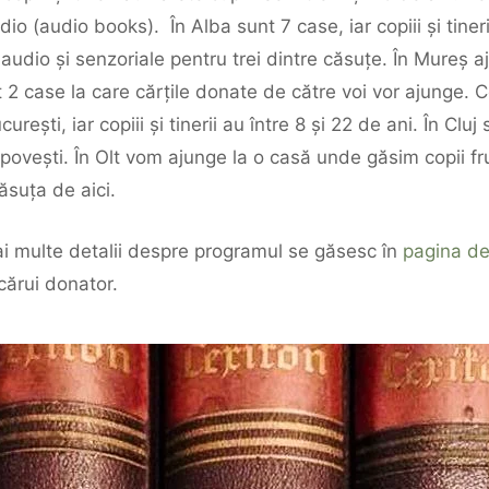
dio (audio books). În Alba sunt 7 case, iar copiii și tineri
i audio și senzoriale pentru trei dintre căsuțe. În Mureș a
 2 case la care cărțile donate de către voi vor ajunge. Copi
rești, iar copiii și tinerii au între 8 și 22 de ani. În Cluj
 povești. În Olt vom ajunge la o casă unde găsim copii fru
ăsuța de aici.
r mai multe detalii despre programul se găsesc în
pagina de
ecărui donator.