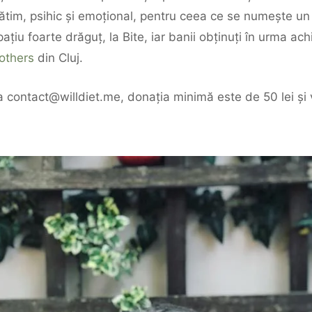
im, psihic și emoțional, pentru ceea ce se numește un 
țiu foarte drăguț, la Bite, iar banii obținuți în urma achiz
others
din Cluj.
 la contact@willdiet.me, donația minimă este de 50 lei și