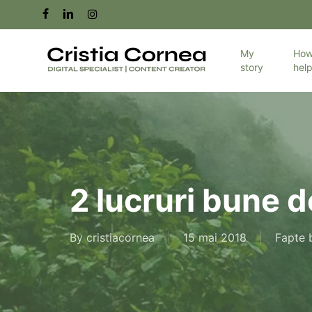
Skip
facebook
linkedin
instagram
to
main
My
How
story
hel
content
2 lucruri bune d
By
cristiacornea
15 mai 2018
Fapte 