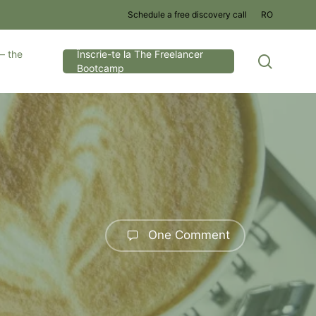
Schedule a free discovery call
RO
– the
Înscrie-te la The Freelancer
search
Bootcamp
One Comment