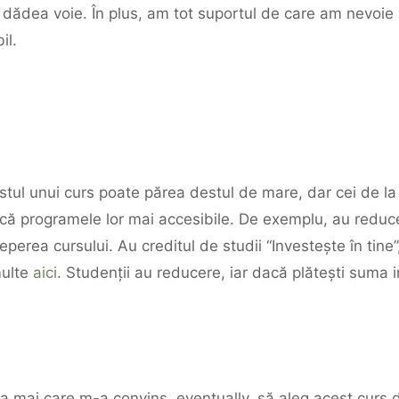
i dădea voie. În plus, am tot suportul de care am nevoie
il.
ostul unui curs poate părea destul de mare, dar cei de 
acă programele lor mai accesibile. De exemplu, au reduc
ceperea cursului. Au creditul de studii “Investește în tin
multe
aici
. Studenții au reducere, iar dacă plătești suma i
a mai care m-a convins, eventually, să aleg acest curs 