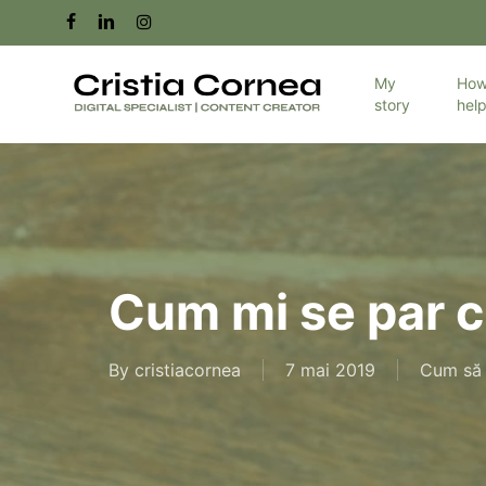
Skip
facebook
linkedin
instagram
to
main
My
How
story
hel
content
Cum mi se par cu
By
cristiacornea
7 mai 2019
Cum să