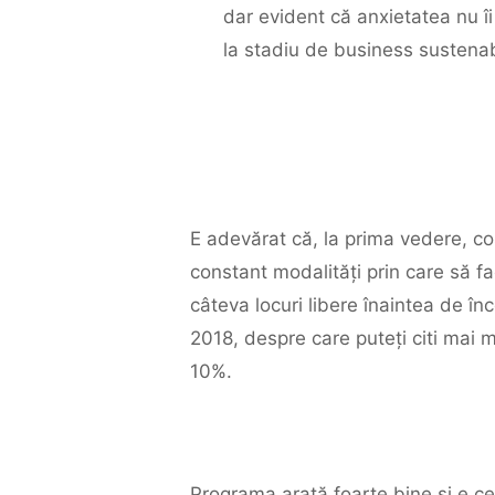
dar evident că anxietatea nu î
la stadiu de business sustenab
E adevărat că, la prima vedere, c
constant modalități prin care să f
câteva locuri libere înaintea de în
2018, despre care puteți citi mai 
10%.
Programa arată foarte bine și e ce