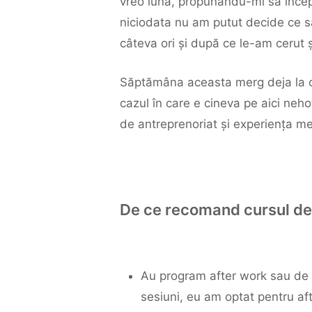
vreo lună, propunându-mi să încep
niciodata nu am putut decide ce s
câteva ori și după ce le-am cerut 
Săptămâna aceasta merg deja la cea
cazul în care e cineva pe aici neho
de antreprenoriat și experiența me
De ce recomand cursul de 
Au program after work sau de w
sesiuni, eu am optat pentru af