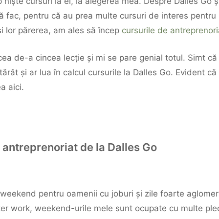
 niște cursuri la ei, la alegerea mea. Despre Dalles Go 
ă fac, pentru că au prea multe cursuri de interes pent
și lor părerea, am ales să încep
cursurile de antreprenori
 de-a cincea lecție și mi se pare genial totul. Simt că 
tărât și ar lua în calcul cursurile la Dalles Go. Evident c
a aici.
antreprenoriat de la Dalles Go
eekend pentru oamenii cu joburi și zile foarte aglomerate
ter work, weekend-urile mele sunt ocupate cu multe plecă