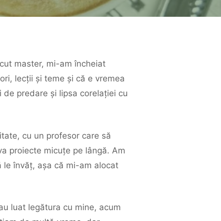
cut master, mi-am încheiat
ri, lecții și teme și că e vremea
 de predare și lipsa corelației cu
itate, cu un profesor care să
eva proiecte micuțe pe lângă. Am
ă le învăț, așa că mi-am alocat
 au luat legătura cu mine, acum