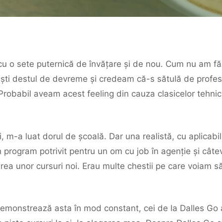
u o sete puternică de învățare și de nou. Cum nu am fă
ești destul de devreme și credeam că-s sătulă de profeso
. Probabil aveam acest feeling din cauza clasicelor tehnici
 m-a luat dorul de școală. Dar una realistă, cu aplicabil
n program potrivit pentru un om cu job în agenție și cât
erea unor cursuri noi. Erau multe chestii pe care voiam s
 demonstrează asta în mod constant, cei de la Dalles Go