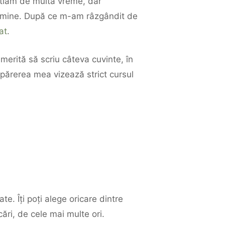
știam de multă vreme, dar
ru mine. După ce m-am râzgândit de
at
.
merită să scriu câteva cuvinte, în
ă părerea mea vizează strict cursul
. Îți poți alege oricare dintre
ri, de cele mai multe ori.