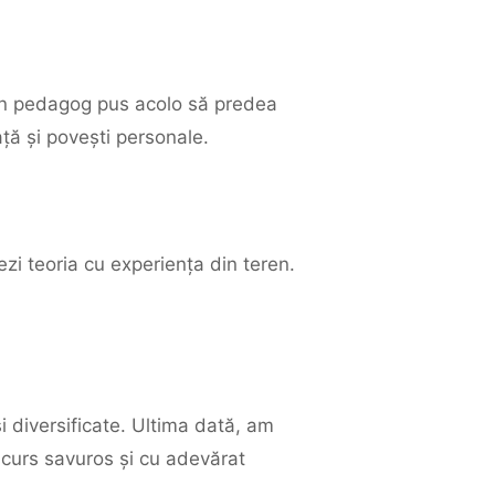
 un pedagog pus acolo să predea
ață și povești personale.
lezi teoria cu experiența din teren.
și diversificate. Ultima dată, am
curs savuros și cu adevărat