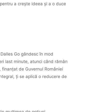
 pentru a crește ideea și a o duce
la Dalles Go gândesc în mod
eri last minute, atunci când rămân
e”, finanțat de Guvernul României
ntegral, ți se aplică o reducere de
din mulțimea de opțiuni.