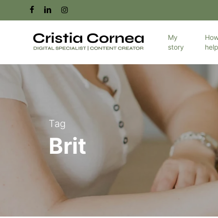
Skip
facebook
linkedin
instagram
to
main
My
How
story
hel
content
Tag
Brit