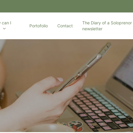
 can I
The Diary of a Soloprenor 
Portofolio
Contact
p
newsletter