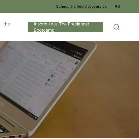
Schedule a free discovery call
RO
– the
Înscrie-te la The Freelancer
search
Bootcamp