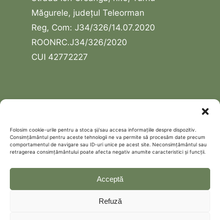
Măgurele, județul Teleorman
Reg, Com: J34/326/14.07.2020
ROONRC.J34/326/2020
CUI 42772227
USEFUL LINKS
Contact
Folosim cookie-urile pentru a stoca și/sau accesa informațiile despre dispozitiv.
Consimțământul pentru aceste tehnologii ne va permite să procesăm date precum
Schedule a free discovery call
comportamentul de navigare sau ID-uri unice pe acest site. Neconsimțământul sau
retragerea consimțământului poate afecta negativ anumite caracteristici și funcții.
Politică de confidențialitate
Cookie Policy (EU)
Acceptă
Refuză