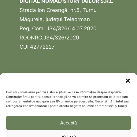
DIGITAL NOMAD STORYTAILOR S.R.L
Strada Ion Creangă, nr.5, Turnu
Măgurele, județul Teleorman
Reg, Com: J34/326/14.07.2020
ROONRC.J34/326/2020
CUI 42772227
USEFUL LINKS
Contact
Folosim cookie-urile pentru a stoca și/sau accesa informațiile despre dispozitiv.
Consimțământul pentru aceste tehnologii ne va permite să procesăm date precum
Schedule a free discovery call
comportamentul de navigare sau ID-uri unice pe acest site. Neconsimțământul sau
retragerea consimțământului poate afecta negativ anumite caracteristici și funcții.
Politică de confidențialitate
Cookie Policy (EU)
Acceptă
Refuză