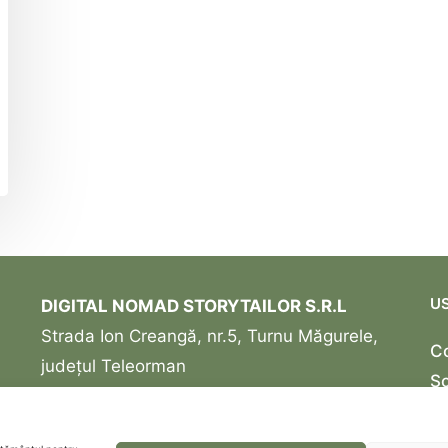
US
DIGITAL NOMAD STORYTAILOR S.R.L
Strada Ion Creangă, nr.5, Turnu Măgurele,
C
județul Teleorman
Sc
Reg, Com: J34/326/14.07.2020
Po
ROONRC.J34/326/2020
Co