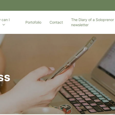
 can I
The Diary of a Soloprenor 
Portofolio
Contact
p
newsletter
ss