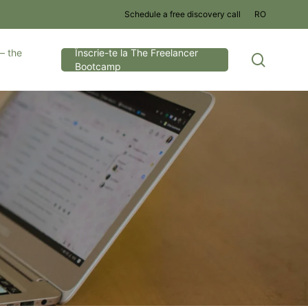
Schedule a free discovery call
RO
– the
Înscrie-te la The Freelancer
search
Bootcamp