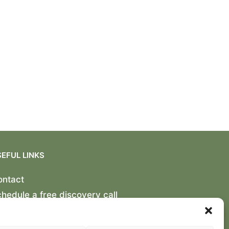
EFUL LINKS
ontact
hedule a free discovery call
litică de confidențialitate
okie Policy (EU)