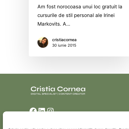
Am fost norocoasa unui loc gratuit la
cursurile de stil personal ale Irinei
Markovits. A…
cristiacornea
30 iunie 2015
Facebook
LinkedIn
Instagram
© 2022 CristiaCornea.ro. Toate drepturile rezervate. Design:
Ceriza.com