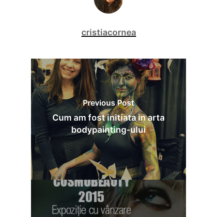
cristiacornea
Previous Post
Cum am fost initiata in arta
bodypainting-ului