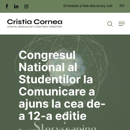
Skip
Schedule a free discovery call
RO
facebook
linkedin
instagram
to
Men
main
search
content
Congresul
National al
Studentilor la
Comunicare a
ajuns la cea de-
a 12-a editie