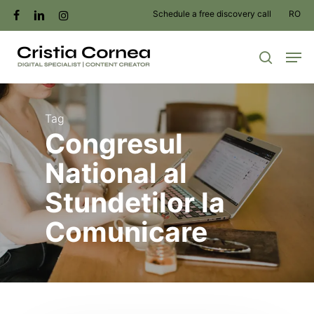
Skip
Schedule a free discovery call
RO
facebook
linkedin
instagram
to
Men
main
search
content
Tag
Congresul
National al
Stundetilor la
Comunicare