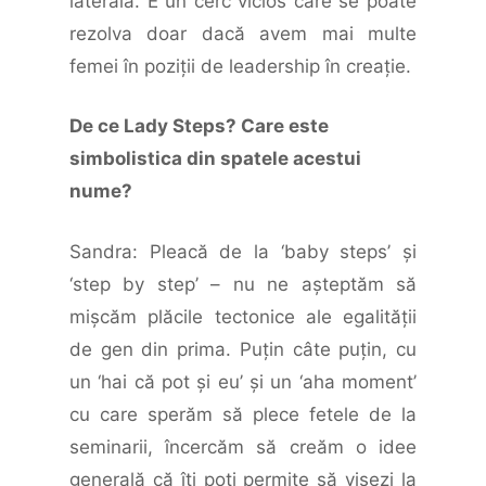
laterală. E un cerc vicios care se poate
rezolva doar dacă avem mai multe
femei în poziţii de leadership în creaţie.
De ce Lady Steps? Care este
simbolistica din spatele acestui
nume?
Sandra: Pleacă de la ‘baby steps’ şi
‘step by step’ – nu ne aşteptăm să
mişcăm plăcile tectonice ale egalităţii
de gen din prima. Puţin câte puţin, cu
un ‘hai că pot şi eu’ şi un ‘aha moment’
cu care sperăm să plece fetele de la
seminarii, încercăm să creăm o idee
generală că îţi poţi permite să visezi la