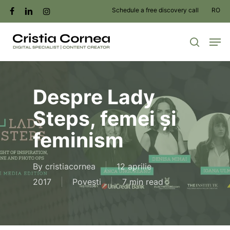
Skip
Schedule a free discovery call
RO
facebook
linkedin
instagram
to
Men
main
search
content
Despre Lady
Steps, femei și
feminism
By
cristiacornea
12 aprilie
2017
Povești
7 min read