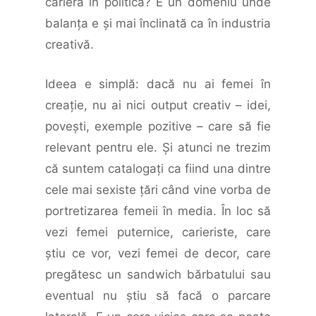
carieră în politică? E un domeniu unde
balanţa e şi mai înclinată ca în industria
creativă.
Ideea e simplă: dacă nu ai femei în
creaţie, nu ai nici output creativ – idei,
poveşti, exemple pozitive – care să fie
relevant pentru ele. Şi atunci ne trezim
că suntem catalogaţi ca fiind una dintre
cele mai sexiste ţări când vine vorba de
portretizarea femeii în media. În loc să
vezi femei puternice, carieriste, care
ştiu ce vor, vezi femei de decor, care
pregătesc un sandwich bărbatului sau
eventual nu ştiu să facă o parcare