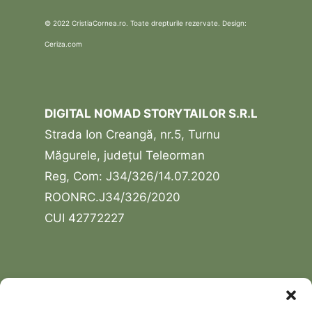
© 2022 CristiaCornea.ro. Toate drepturile rezervate. Design:
Ceriza.com
DIGITAL NOMAD STORYTAILOR S.R.L
Strada Ion Creangă, nr.5, Turnu
Măgurele, județul Teleorman
Reg, Com: J34/326/14.07.2020
ROONRC.J34/326/2020
CUI 42772227
USEFUL LINKS