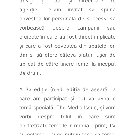
designerițe, dar şi directoare de
agenţie. Le-am invitat să spună
povestea lor personală de success, să
vorbească despre campanii sau
proiecte în care au fost direct implicate
şi care a fost povestea din spatele lor,
dar şi să ofere câteva sfaturi uşor de
aplicat de către tinere femei la început
de drum.
A 3a ediţie (n.ed. ediția de aseară, la
care am participat și eu) va avea o
temă specială, The Media Issue, şi vom
vorbi despre felul în care sunt
portretizate femeile în media – print, TV
şi reclame – şi ce putem face ca femei