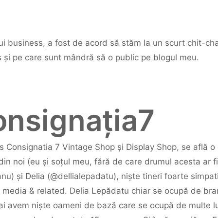
ui business, a fost de acord să stăm la un scurt chit-chat
 și pe care sunt mândră să o public pe blogul meu.
onsignația7
ns Consignatia 7 Vintage Shop și Display Shop, se află 
 din noi (eu și soțul meu, fără de care drumul acesta ar f
u) și Delia (@dellialepadatu), niște tineri foarte simpatic
ial media & related. Delia Lepădatu chiar se ocupă de br
i avem niște oameni de bază care se ocupă de multe luc