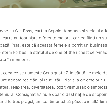
e cu Girl Boss, cartea Sophiei Amoruso și serialul adapt
și carte au fost niște diferențe majore, cartea fiind un sup
bază, însă, este că această femeie a pornit un business n
 conform Forbes, la statutul de one of the richest self-
ată în memorie.
 ceea ce se numește Consignația7, în căutările mele de b
t adepta reciclării și reutilizării, dar și a obiectelor cu
atea, relaxarea, diversitatea, pozitivismul fac o simbioză
tenii, iar Consignația7 nu e doar o destinație de shopping
când le trec pragul, am sentimentul că pășesc în altă lum