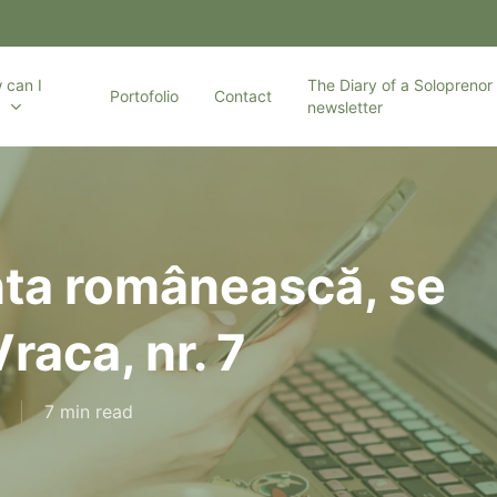
 can I
The Diary of a Soloprenor 
Portofolio
Contact
p
newsletter
anta românească, se
raca, nr. 7
7 min read