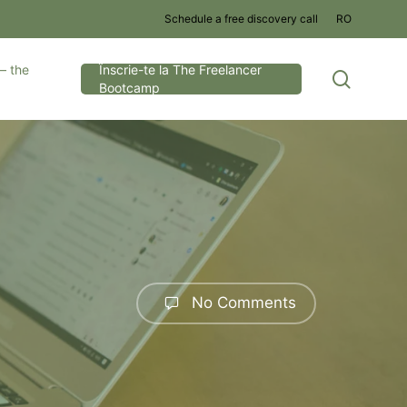
Schedule a free discovery call
RO
– the
Înscrie-te la The Freelancer
search
Bootcamp
No Comments