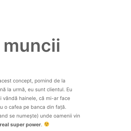
l muncii
acest concept, pornind de la
ă la urmă, eu sunt clientul. Eu
mi vândă hainele, că mi-ar face
u o cafea pe banca din față.
hand se numește) unde oamenii vin
 real super power
.