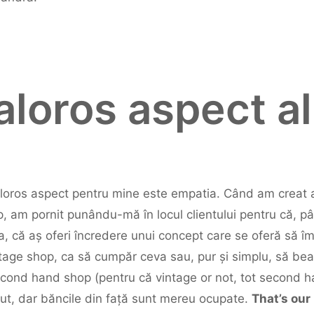
aloros aspect a
valoros aspect pentru mine este empatia. Când am creat 
 am pornit punându-mă în locul clientului pentru că, pân
a, că aș oferi încredere unui concept care se oferă să î
ntage shop, ca să cumpăr ceva sau, pur și simplu, să bea
econd hand shop (pentru că vintage or not, tot second 
zut, dar băncile din față sunt mereu ocupate.
That’s our