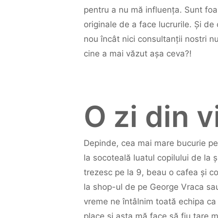
pentru a nu mă influența. Sunt fo
originale de a face lucrurile. Și d
nou încât nici consultanții nostri nu
cine a mai văzut așa ceva?!
O zi din v
Depinde, cea mai mare bucurie pe
la socoteală luatul copilului de la
trezesc pe la 9, beau o cafea și c
la shop-ul de pe George Vraca sau 
vreme ne întâlnim toată echipa ca 
place și asta mă face să fiu tare 