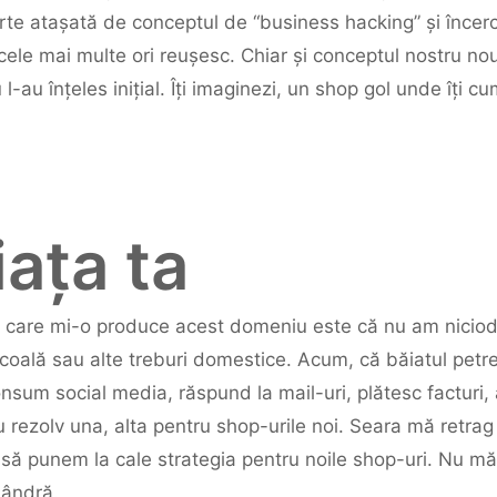
arte atașată de conceptul de “business hacking” și înc
e cele mai multe ori reușesc. Chiar și conceptul nostru n
 l-au înțeles inițial. Îți imaginezi, un shop gol unde îți cu
iața ta
 care mi-o produce acest domeniu este că nu am niciod
 școală sau alte treburi domestice. Acum, că băiatul petr
onsum social media, răspund la mail-uri, plătesc facturi,
rezolv una, alta pentru shop-urile noi. Seara mă retrag 
să punem la cale strategia pentru noile shop-uri. Nu mă 
mândră.