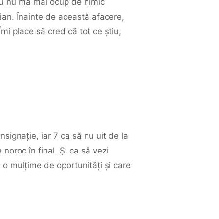
Eu nu mă mai ocup de nimic
mian. Înainte de această afacere,
Îmi place să cred că tot ce știu,
signație, iar 7 ca să nu uit de la
roc în final. Și ca să vezi
 o mulțime de oportunități și care