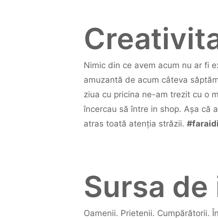
Creativit
Nimic din ce avem acum nu ar fi ex
amuzantă de acum câteva săptămâni
ziua cu pricina ne-am trezit cu o 
încercau să între in shop. Așa că 
atras toată atenția străzii.
#faraid
Sursa de 
Oamenii. Prietenii. Cumpărătorii. 