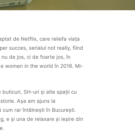
at de Netflix, care reliefa viața
er succes, serialul not really, fiind
u de jos, ci de foarte jos, în
made women in the world în 2016. Mi-
uticuri, SH-uri și alte spații cu
 istorie. Așa am ajuns la
 cum rar întâlnești în București.
, e și una de relaxare și ieșire din
e.