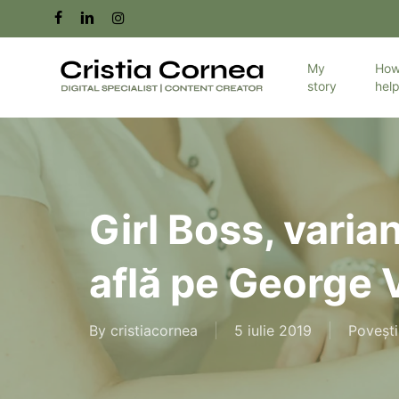
Skip
facebook
linkedin
instagram
to
main
My
How
story
hel
content
Girl Boss, vari
află pe George V
By
cristiacornea
5 iulie 2019
Povești