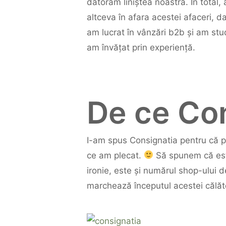
datorăm liniștea noastră. În tota
altceva în afara acestei afaceri, d
am lucrat în vânzări b2b și am studi
am învățat prin experiență.
De ce Co
I-am spus Consignatia pentru că pro
ce am plecat.
Să spunem că este
ironie, este și numărul shop-ului 
marchează începutul acestei călăto