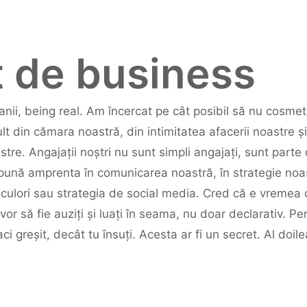
t de business
canii, being real. Am încercat pe cât posibil să nu cosme
t din cămara noastră, din intimitatea afacerii noastre și
stre. Angajații noștri nu sunt simpli angajați, sunt part
i pună amprenta în comunicarea noastră, în strategie noa
culori sau strategia de social media. Cred că e vremea 
vor să fie auziți și luați în seama, nu doar declarativ. P
aci greșit, decât tu însuți. Acesta ar fi un secret. Al do