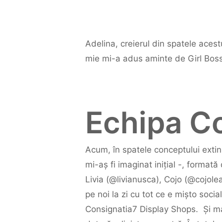
Adelina, creierul din spatele acest
mie mi-a adus aminte de Girl Boss
Echipa C
Acum, în spatele conceptului exti
mi-aș fi imaginat inițial -, formată
Livia (@livianusca), Cojo (@cojolean
pe noi la zi cu tot ce e mișto soc
Consignatia7 Display Shops. Și ma