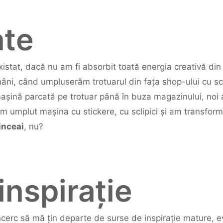
ate
istat, dacă nu am fi absorbit toată energia creativă din 
, când umpluserăm trotuarul din fața shop-ului cu sclip
mașină parcată pe trotuar până în buza magazinului, noi 
am umplut mașina cu stickere, cu sclipici și am transform
inceai
, nu?
inspirație
Încerc să mă țin departe de surse de inspirație mature, 