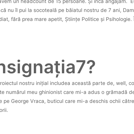
l, avem un headcount de 15 persoane. Și încă angajăm. 
acă nu îl pui la socoteală pe băiatul nostru de 7 ani, Da
at, fără prea mare apetit, Științe Politice și Psihologie. 
nsignația7?
iectul nostru inițial includea această parte de, well, con
 numărul meu ghinionist care mi-a adus o grămadă de no
de pe George Vraca, buticul care mi-a deschis ochii către
rii.