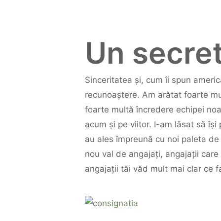
Un secre
Sinceritatea și, cum îi spun ameri
recunoaștere. Am arătat foarte mul
foarte multă încredere echipei noa
acum și pe viitor. I-am lăsat să îș
au ales împreună cu noi paleta de 
nou val de angajați, angajații care 
angajații tăi văd mult mai clar ce f