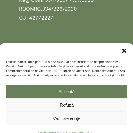
ROONRC.J34/326/2020
CUI 42772227
USEFUL LINKS
Contact
Folosim cookie-urile pentru a stoca și/sau accesa informațiile despre dispozitiv.
Consimțământul pentru aceste tehnologii ne va permite să procesăm date precum
Schedule a free discovery call
comportamentul de navigare sau ID-uri unice pe acest site. Neconsimțământul sau
retragerea consimțământului poate afecta negativ anumite caracteristici și funcții.
Politică de confidențialitate
Cookie Policy (EU)
Acceptă
Refuză
Vezi preferințe
Cookie Policy
Politică de confidențialitate