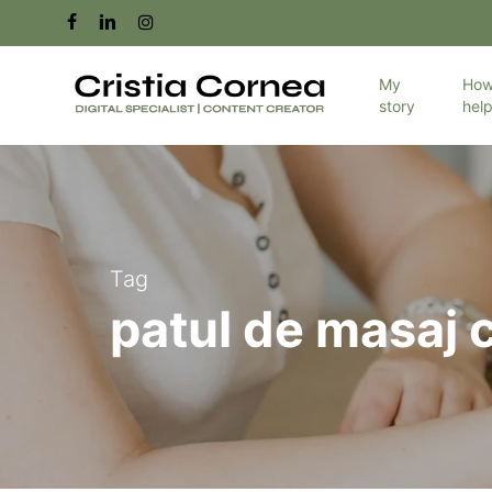
Skip
facebook
linkedin
instagram
to
main
My
How
story
hel
content
Tag
patul de masaj c