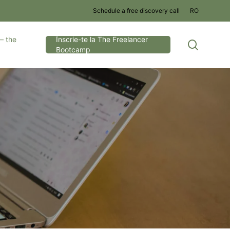
Schedule a free discovery call
RO
– the
Înscrie-te la The Freelancer
search
Bootcamp