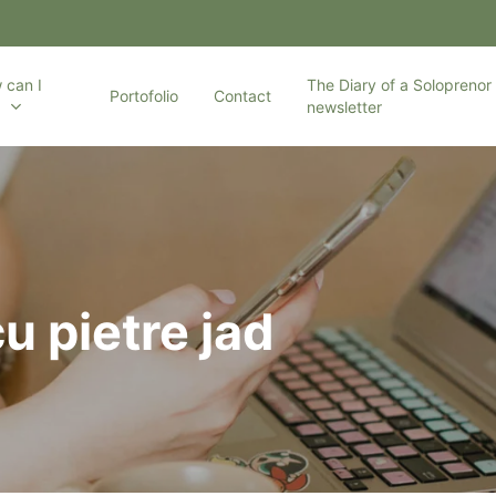
 can I
The Diary of a Soloprenor 
Portofolio
Contact
p
newsletter
u pietre jad