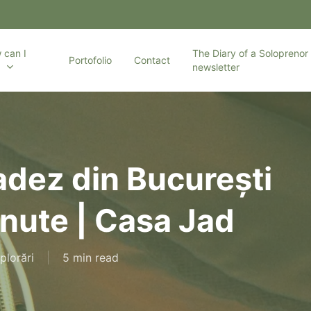
 can I
The Diary of a Soloprenor 
Portofolio
Contact
p
newsletter
adez din București
nute | Casa Jad
plorări
5 min read