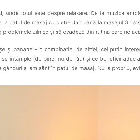
d, unde totul este despre relaxare. De la muzica ambie
 De la patul de masaj cu pietre Jad până la masajul Shia
la problemele zilnice şi să evadeze din rutina care ne 
şe şi banane – o combinaţie, de altfel, cel puţin intere
se întâmple (de bine, nu de rău) şi ce beneficii aduc a
e gânduri şi am sărit în patul de masaj. Nu la propriu, ev