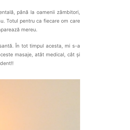
ntală, până la oamenii zâmbitori,
tsu. Totul pentru ca fiecare om care
acaparează mereu.
santă. În tot timpul acesta, mi s-a
ceste masaje, atât medical, cât şi
ident!!