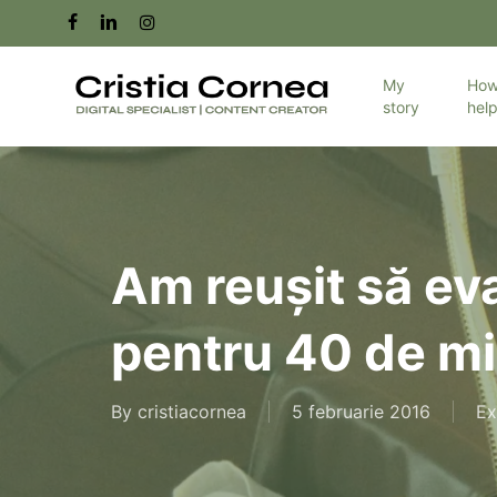
Skip
facebook
linkedin
instagram
to
main
My
How
story
hel
content
Am reușit să ev
pentru 40 de mi
By
cristiacornea
5 februarie 2016
Ex