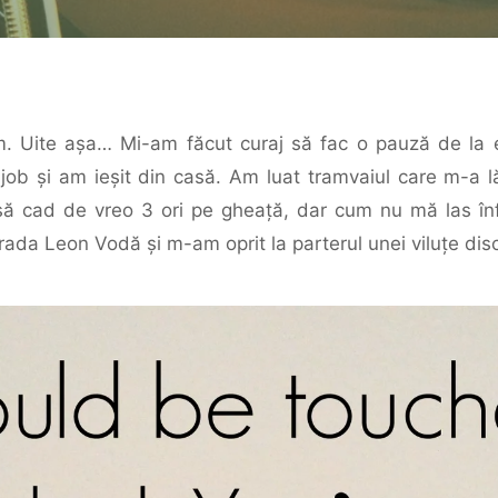
um. Uite aşa… Mi-am făcut curaj să fac o pauză de la e
u job şi am ieşit din casă. Am luat tramvaiul care m-a l
să cad de vreo 3 ori pe gheaţă, dar cum nu mă las în
rada Leon Vodă şi m-am oprit la parterul unei viluțe dis