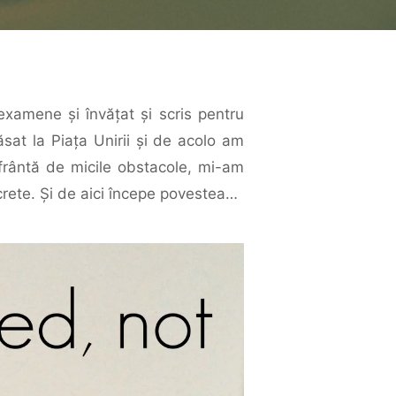
xamene şi învăţat şi scris pentru
ăsat la Piaţa Unirii şi de acolo am
frântă de micile obstacole, mi-am
crete. Şi de aici începe povestea…