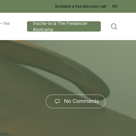
Schedule a free discovery call
RO
– the
Înscrie-te la The Freelancer
search
Bootcamp
No Comments