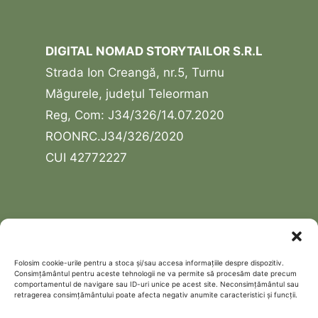
DIGITAL NOMAD STORYTAILOR S.R.L
Strada Ion Creangă, nr.5, Turnu
Măgurele, județul Teleorman
Reg, Com: J34/326/14.07.2020
ROONRC.J34/326/2020
CUI 42772227
USEFUL LINKS
Contact
Folosim cookie-urile pentru a stoca și/sau accesa informațiile despre dispozitiv.
Consimțământul pentru aceste tehnologii ne va permite să procesăm date precum
Schedule a free discovery call
comportamentul de navigare sau ID-uri unice pe acest site. Neconsimțământul sau
retragerea consimțământului poate afecta negativ anumite caracteristici și funcții.
Politică de confidențialitate