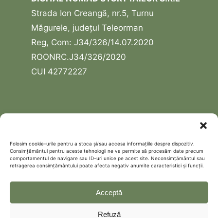
Strada Ion Creangă, nr.5, Turnu
Măgurele, județul Teleorman
Reg, Com: J34/326/14.07.2020
ROONRC.J34/326/2020
CUI 42772227
USEFUL LINKS
Contact
Folosim cookie-urile pentru a stoca și/sau accesa informațiile despre dispozitiv.
Consimțământul pentru aceste tehnologii ne va permite să procesăm date precum
Schedule a free discovery call
comportamentul de navigare sau ID-uri unice pe acest site. Neconsimțământul sau
retragerea consimțământului poate afecta negativ anumite caracteristici și funcții.
Politică de confidențialitate
Cookie Policy (EU)
Acceptă
Refuză