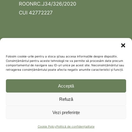
ROONRC.J34/326/2020
CUI 42772227
USEFUL LINKS
Contact
Folosim cookie-urile pentru a stoca și/sau accesa informațiile despre dispozitiv.
Consimțământul pentru aceste tehnologii ne va permite să procesăm date precum
Schedule a free discovery call
comportamentul de navigare sau ID-uri unice pe acest site. Neconsimțământul sau
retragerea consimțământului poate afecta negativ anumite caracteristici și funcții.
Politică de confidențialitate
Cookie Policy (EU)
Acceptă
Refuză
Vezi preferințe
Cookie Policy
Politică de confidențialitate