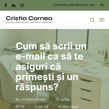
Skip
Schedule a free discovery call
RO
facebook
linkedin
instagram
to
Men
main
search
content
Cum să scrii un
e-mail ca să te
asiguri că
primești și un
răspuns?
By
cristiacornea
15 iunie
2016
Cum să
4 min read