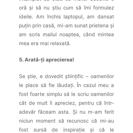
oră şi să nu ştiu cum să îmi formulez
ideile. Am închis laptopul, am dansat
puţin prin casă, mi-am sunat prietena şi
am scris mailul noaptea, când mintea
mea era mai relaxată.
5. Arată-ți aprecierea!
Se ştie, e dovedit ştiinţific – oamenilor
le place să fie lăudaţi. În cazul meu a
fost foarte simplu să le scriu oamenilor
cât de mult îi apreciez, pentru că într-
adevăr făceam asta. Şi nu m-am ferit
niciun moment să recunosc că mi-au
fost sursă de inspiraţie şi că le