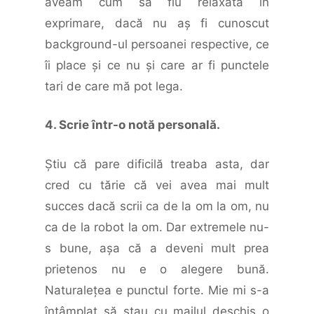
aveam cum să fiu relaxată în
exprimare, dacă nu aş fi cunoscut
background-ul persoanei respective, ce
îi place şi ce nu şi care ar fi punctele
tari de care mă pot lega.
4. Scrie într-o notă personală.
Ştiu că pare dificilă treaba asta, dar
cred cu tărie că vei avea mai mult
succes dacă scrii ca de la om la om, nu
ca de la robot la om. Dar extremele nu-
s bune, aşa că a deveni mult prea
prietenos nu e o alegere bună.
Naturaleţea e punctul forte. Mie mi s-a
întâmplat să stau cu mailul deschis o